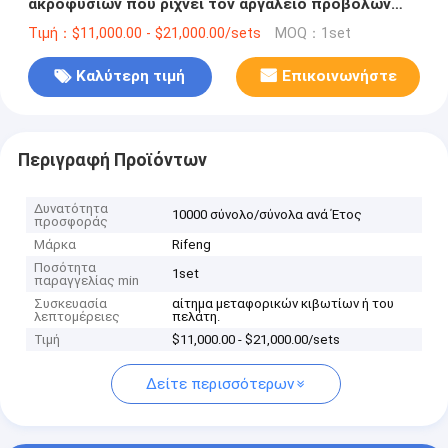
ακροφυσίων που ρίχνει τον αργαλειό προβολών
ύδατος
Τιμή：$11,000.00 - $21,000.00/sets
MOQ：1set
Καλύτερη τιμή
Επικοινωνήστε
Περιγραφή Προϊόντων
Δυνατότητα
10000 σύνολο/σύνολα ανά Έτος
προσφοράς
Μάρκα
Rifeng
Ποσότητα
1set
παραγγελίας min
Συσκευασία
αίτημα μεταφορικών κιβωτίων ή του
λεπτομέρειες
πελάτη.
Τιμή
$11,000.00 - $21,000.00/sets
Δείτε περισσότερων