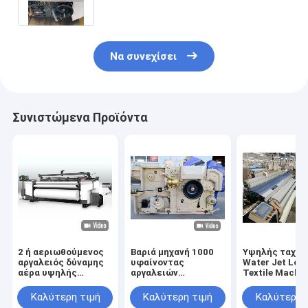
ύδατος
Να συνεχίσει
Συνιστώμενα Προϊόντα
2 ή αεριωθούμενος
Βαριά μηχανή 1000
Υψηλής ταχύτ
αργαλειός δύναμης
υφαίνοντας
Water Jet Loo
αέρα υψηλής
αργαλειών
Textile Machin
ταχύτητας 4
υφάσματος
Μηχανή ύφανσ
χρώματος με το
υφαντική μηχανή
πίδακα νερού
Καλύτερη τιμή
Καλύτερη τιμή
Καλύτερη 
σκόρπισμα
αργαλειών δύναμης