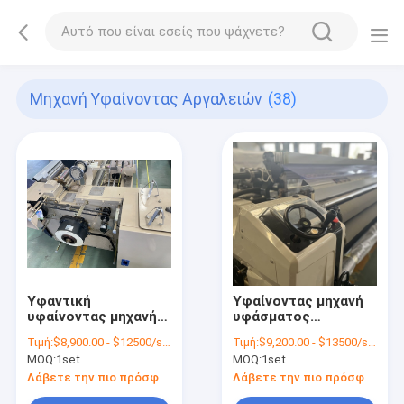
Μηχανή Υφαίνοντας Αργαλειών
(38)
Υφαντική
Υφαίνοντας μηχανή
υφαίνοντας μηχανή
υφάσματος
αργαλειών
μουσαμάδων PE PP
Τιμή:
$8,900.00 - $12500/sets
Τιμή:
$9,200.00 - $13500/sets
προβολών ύδατος
MOQ:
1set
MOQ:
1set
Λάβετε την πιο πρόσφατη τιμή
Λάβετε την πιο πρόσφατη τιμή