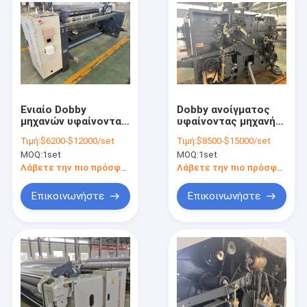
Ενιαίο Dobby
Dobby ανοίγματος
μηχανών υφαίνοντας
υφαίνοντας μηχανή
αργαλειών αντλιών
υψηλής ταχύτητας
Τιμή:
$6200-$12000/set
Τιμή:
$8500-$15000/set
που ρίχνει το διπλό
περιστροφής/λεπτό
MOQ:
1set
MOQ:
1set
αργαλειό δύναμης
μηχανών 4.5KW 1000
προβολών ύδατος
αργαλειών υφαντική
Λάβετε την πιο πρόσφατη τιμή
Λάβετε την πιο πρόσφατη τιμή
υφασμάτων
Επικοινωνήστε
Επικοινωνήστε
Σπίτι
προϊόντα
Σχετικά με εμάς