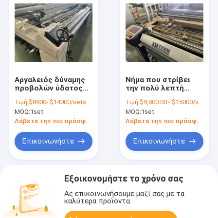
Αργαλειός δύναμης
Νήμα που στρίβει
προβολών ύδατος
την πολύ λεπτή
υψηλής ταχύτητας
μηχανή αργαλειών
Τιμή:
$8900- $14000/sets
Τιμή:
$9,800.00 - $15000/sets
1000RPM 2.1m
δύναμης υφασμάτων
MOQ:
1set
MOQ:
1set
μηχανών υφαίνοντας
υφαίνοντας μηχανών
αργαλειών
προβολών ύδατος
Λάβετε την πιο πρόσφατη τιμή
Λάβετε την πιο πρόσφατη τιμή
πολυεστέρα
Επικοινωνήστε
Επικοινωνήστε
Εξοικονομήστε το χρόνο σας
Ας επικοινωνήσουμε μαζί σας με τα
καλύτερα προϊόντα.