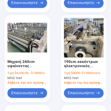
Επικοινωνήστε
Επικοινωνήστε
Μηχανή 240cm
190cm εκκέντρων
υφαίνοντας
ηλεκτρονικός
αργαλειών
υφαίνοντας μηχανών
Τιμή:
$8,500.00 - $14000/sets
Τιμή:
$8000- $13500/sets
υφάσματος
διπλός αργαλειός
MOQ:
1set
MOQ:
1set
πολυεστέρα Dobby
προβολών ύδατος
που ρίχνει τον
τροφοδοτών
Λάβετε την πιο πρόσφατη τιμή
Λάβετε την πιο πρόσφατη τιμή
αργαλειό προβολών
ακροφυσίων Weft
ύδατος
Επικοινωνήστε
Επικοινωνήστε