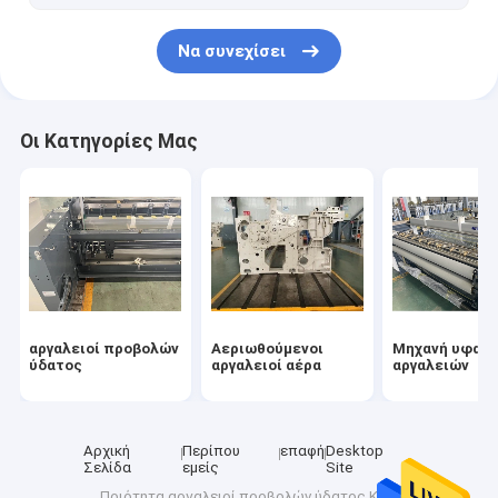
Να συνεχίσει
Οι Κατηγορίες Μας
αργαλειοί προβολών
Αεριωθούμενοι
Μηχανή υφαίν
ύδατος
αργαλειοί αέρα
αργαλειών
Αρχική
Περίπου
επαφή
Desktop
Σελίδα
εμείς
Site
Ποιότητα
αργαλειοί προβολών ύδατος
Κίνα