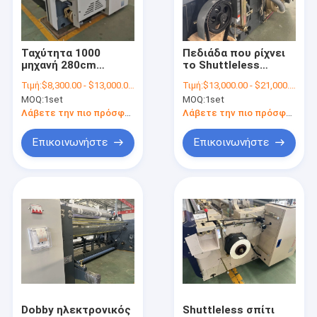
επαφή
Ταχύτητα 1000
Πεδιάδα που ρίχνει
μηχανή 280cm
το Shuttleless
αργαλειοί προβολών ύδατος
υφαίνοντας
κλωστοϋφαντουργικό
Τιμή:
$8,300.00 - $13,000.00/sets
Τιμή:
$13,000.00 - $21,000.00/sets
αργαλειών
προϊόν 230cm
MOQ:
1set
MOQ:
1set
περιστροφής/λεπτό
υφαίνοντας μηχανών
Αεριωθούμενοι αργαλειοί αέρα
Dobby υφαντική
προβολών ύδατος
Λάβετε την πιο πρόσφατη τιμή
Λάβετε την πιο πρόσφατη τιμή
μηχανή προβολών
αργαλειών δύναμης
ύδατος ανοίγματος
Μηχανή υφαίνοντας αργαλειών
Επικοινωνήστε
Επικοινωνήστε
Ανταλλακτικά αργαλειών προβολών ύδατος
Υφαίνοντας μηχανή υφάσματος
Ηλεκτρονικός Dobby αργαλειός
Μη υφαμένα μηχανήματα
Υφαντική λαναρίζοντας μηχανή
Dobby ηλεκτρονικός
Shuttleless σπίτι