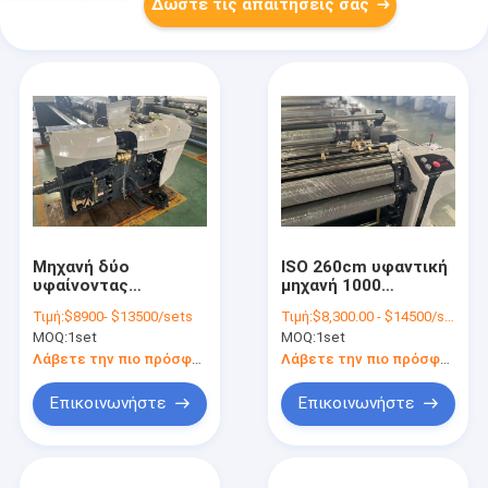
Δώστε τις απαιτήσεις σας
Μηχανή δύο
ISO 260cm υφαντική
υφαίνοντας
μηχανή 1000
αργαλειών δύο
προβολών ύδατος
Τιμή:
$8900- $13500/sets
Τιμή:
$8,300.00 - $14500/sets
ακροφυσίων βαρέων
Shuttleless
MOQ:
1set
MOQ:
1set
καθηκόντων Dobby
υφαίνοντας μηχανή
αργαλειών
υφάσματος
Λάβετε την πιο πρόσφατη τιμή
Λάβετε την πιο πρόσφατη τιμή
προβολών ύδατος
περιστροφής/λεπτό
ακροφυσίων
Επικοινωνήστε
Επικοινωνήστε