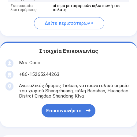
Συσκευασία
αίτημα μεταφορικών κιβωτίων ή του
λεπτομέρειες
πελάτη
Δείτε περισσότερων
Στοιχεία Επικοινωνίας
Mrs. Coco
+86-15265244263
Ανατολικός δρόμος Tieluan, νοτιοανατολικό σημείο
του χωριού Shangzhuang, πόλη Baoshan, Huangdao
Distrct Qingdao Shandong Κίνα
Επικοινωνήστε