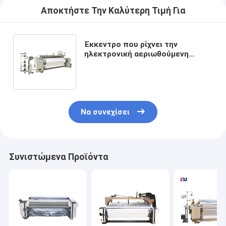
Αποκτήστε Την Καλύτερη Τιμή Για
Έκκεντρο που ρίχνει την
ηλεκτρονική αεριωθούμενη
υφαίνοντας μηχανή 1000
περιστροφή/λεπτό 360cm αέρα
Να συνεχίσει
Συνιστώμενα Προϊόντα