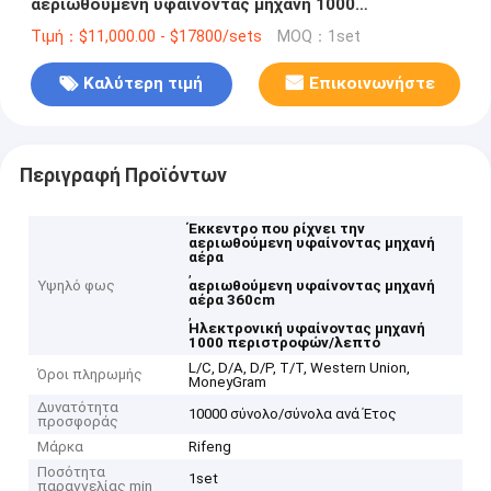
αεριωθούμενη υφαίνοντας μηχανή 1000
περιστροφή/λεπτό 360cm αέρα
Τιμή：$11,000.00 - $17800/sets
MOQ：1set
Καλύτερη τιμή
Επικοινωνήστε
Περιγραφή Προϊόντων
Έκκεντρο που ρίχνει την
αεριωθούμενη υφαίνοντας μηχανή
αέρα
,
Υψηλό φως
αεριωθούμενη υφαίνοντας μηχανή
αέρα 360cm
,
Ηλεκτρονική υφαίνοντας μηχανή
1000 περιστροφών/λεπτό
L/C, D/A, D/P, T/T, Western Union,
Όροι πληρωμής
MoneyGram
Δυνατότητα
10000 σύνολο/σύνολα ανά Έτος
προσφοράς
Μάρκα
Rifeng
Ποσότητα
1set
παραγγελίας min