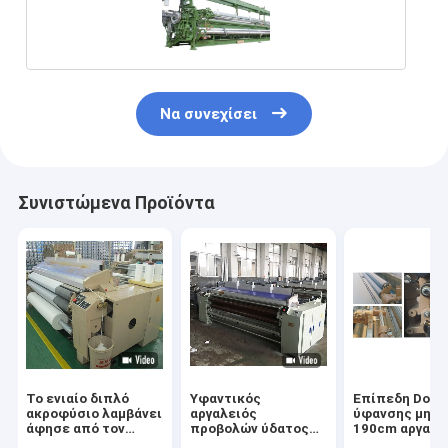
Να συνεχίσει
Συνιστώμενα Προϊόντα
Το ενιαίο διπλό
Υφαντικός
Επίπεδη Dobb
ακροφύσιο λαμβάνει
αργαλειός
ύφανσης μηχα
άφησε από τον
προβολών ύδατος
190cm αργαλε
αργαλειό προβολών
μηχανών ELO/ETU
προβολών ύδ