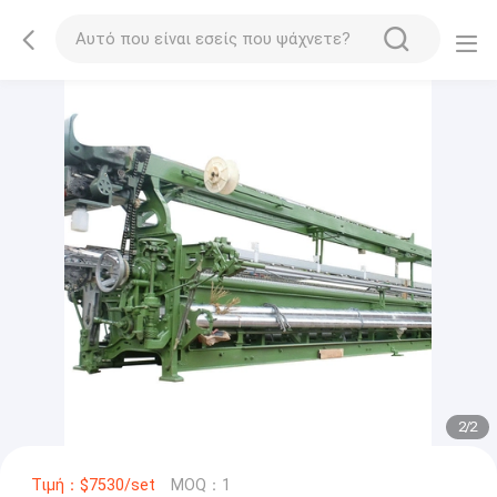
2
/
2
Τιμή：$7530/set
MOQ：1