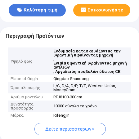
Καλύτερη τιμή
Επικοινωνήστε
Περιγραφή Προϊόντων
Ενδυμασία κατασκευάζοντας την
υφαντική υφαίνοντας μηχανή
,
Υψηλό φως
Ενιαία υφαντική υφαίνοντας μηχανή
αντλιών
,
Αργαλειός προβολών ύδατος CE
Place of Origin
Qingdao Shandong
L/C, D/A, D/P, T/T, Western Union,
Όροι πληρωμής
MoneyGram
Αριθμό μοντέλου
RFJ8100-300cm
Δυνατότητα
10000 σύνολα το χρόνο
προσφοράς
Μάρκα
Rifengjin
Δείτε περισσότερων