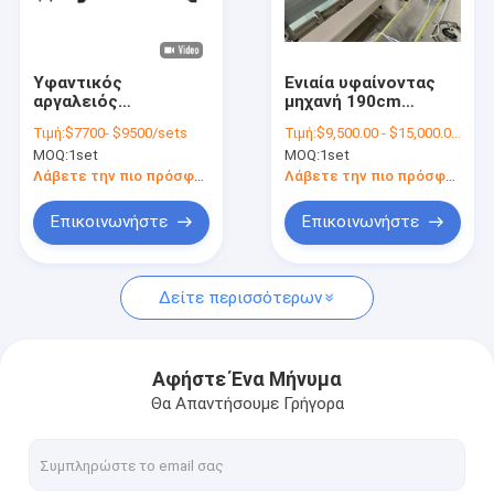
επαφή
Υφαντικός
Ενιαία υφαίνοντας
αργαλειός
μηχανή 190cm
αργαλειοί προβολών ύδατος
Υφαντικής
υφάσματος αντλιών
Τιμή:
$7700- $9500/sets
Τιμή:
$9,500.00 - $15,000.00/sets
Υφαντικής Υψηλής
υφαίνοντας μηχανή
MOQ:
1set
MOQ:
1set
Ταχύτητας με
προβολών ύδατος
Αεριωθούμενοι αργαλειοί αέρα
Εκτόξευση
1200 περιστροφών/
Λάβετε την πιο πρόσφατη τιμή
Λάβετε την πιο πρόσφατη τιμή
λεπτό
Μηχανή υφαίνοντας αργαλειών
Επικοινωνήστε
Επικοινωνήστε
Ανταλλακτικά αργαλειών προβολών ύδατος
Δείτε περισσότερων
Υφαίνοντας μηχανή υφάσματος
Ηλεκτρονικός Dobby αργαλειός
Αφήστε Ένα Μήνυμα
Θα Απαντήσουμε Γρήγορα
Μη υφαμένα μηχανήματα
Υφαντική λαναρίζοντας μηχανή