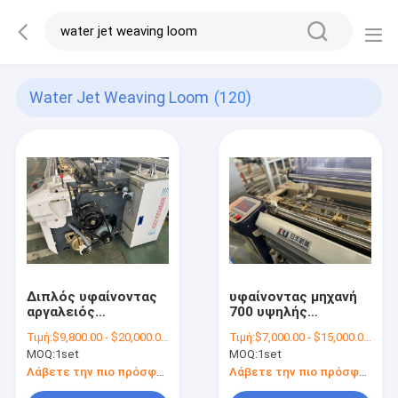
Water Jet Weaving Loom
(120)
Διπλός υφαίνοντας
υφαίνοντας μηχανή
αργαλειός
700 υψηλής
προβολών ύδατος
ταχύτητας 230cm
Τιμή:
$9,800.00 - $20,000.00/sets
Τιμή:
$7,000.00 - $15,000.00/sets
ακροφυσίων
έκκεντρο
MOQ:
1set
MOQ:
1set
περιστροφής/λεπτό
που ρίχνει τον
Λάβετε την πιο πρόσφατη τιμή
Λάβετε την πιο πρόσφατη τιμή
υφαίνοντας αργαλειό