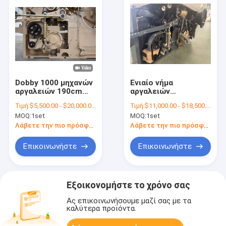
Dobby 1000 μηχανών
Ενιαίο νήμα
αργαλειών 190cm
αργαλειών
Shuttleless
υφαίνοντας μηχανών
Τιμή:
$5,500.00 - $20,000.00/sets
Τιμή:
$11,000.00 - $18,500.00/sets
υφαίνοντας
προβολών ύδατος
MOQ:
1set
MOQ:
1set
αργαλειός
αντλιών που στρίβει
προβολών ύδατος
1000RPM
Λάβετε την πιο πρόσφατη τιμή
Λάβετε την πιο πρόσφατη τιμή
περιστροφής/λεπτό
Επικοινωνήστε
Επικοινωνήστε
Εξοικονομήστε το χρόνο σας
Ας επικοινωνήσουμε μαζί σας με τα
καλύτερα προϊόντα.