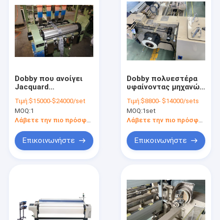
Dobby που ανοίγει
Dobby πολυεστέρα
Jacquard
υφαίνοντας μηχανών
υφαίνοντας μηχανών
προβολών ύδατος
Τιμή:
$15000-$24000/set
Τιμή:
$8800- $14000/sets
4.5KW προβολών
υφάσματος
MOQ:
1
MOQ:
1set
ύδατος 360cm τον
ηλεκτρονική
ηλεκτρονικό
υφαίνοντας μηχανή
Λάβετε την πιο πρόσφατη τιμή
Λάβετε την πιο πρόσφατη τιμή
αργαλειό
ινών
Επικοινωνήστε
Επικοινωνήστε
Σπίτι
προϊόντα
Σχετικά με εμάς