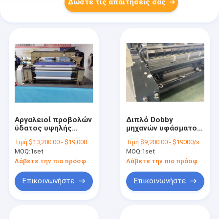
Δώστε τις απαιτήσεις σας
Αργαλειοί προβολών
Διπλό Dobby
ύδατος υψηλής
μηχανών υφάσματος
πυκνότητας που
αργαλειών
Τιμή:
$13,200.00 - $19,000.00/sets
Τιμή:
$9,200.00 - $19000/sets
υφαίνουν το
προβολών ύδατος
MOQ:
1set
MOQ:
1set
έκκεντρο 170cm που
ακροφυσίων
ρίχνει τη υψηλή
υφαντικό σκόρπισμα
Λάβετε την πιο πρόσφατη τιμή
Λάβετε την πιο πρόσφατη τιμή
ταχύτητα
Επικοινωνήστε
Επικοινωνήστε